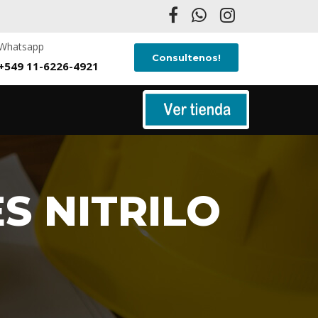
Whatsapp
Consultenos!
+549 11-6226-4921
S NITRILO