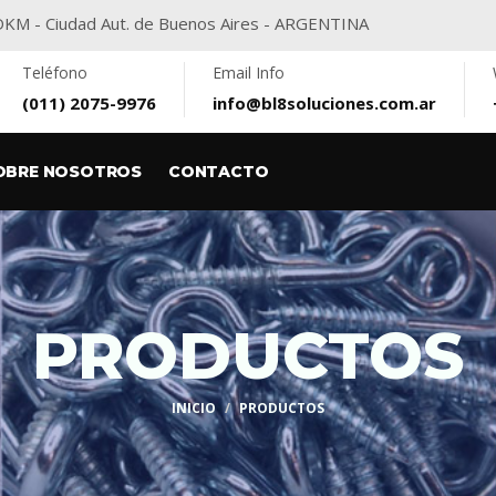
416DKM - Ciudad Aut. de Buenos Aires - ARGENTINA
Teléfono
Email Info
(011) 2075-9976
info@bl8soluciones.com.ar
OBRE NOSOTROS
CONTACTO
PRODUCTOS
INICIO
PRODUCTOS