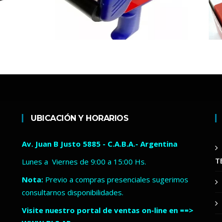
UBICACIÓN Y HORARIOS
Av. Juan B Justo 5885 - C.A.B.A.- Argentina
T
Lunes a Viernes de 9:00 a 15:00 Hs.
Nota:
Previo a compras presenciales sugerimos
consultarnos disponibilidades.
Visite nuestro portal de ventas on-line en ==>