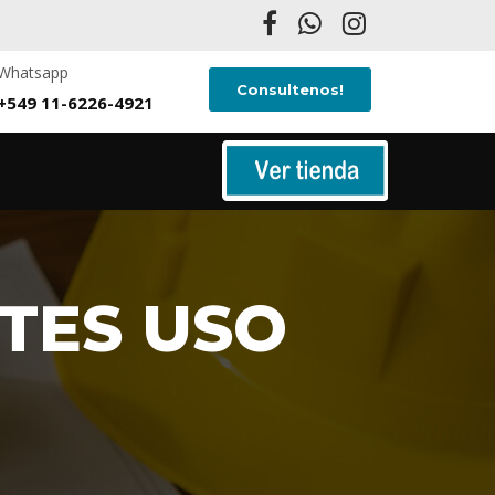
Whatsapp
Consultenos!
+549 11-6226-4921
TES USO