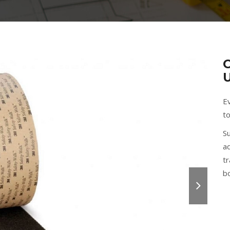
Ev
to
Su
a
tr
b