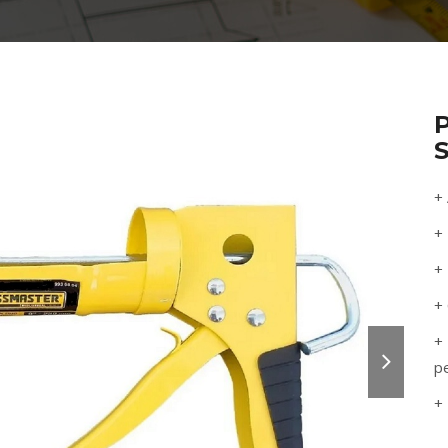
+
+ 
+
+ 
+ 
p
+