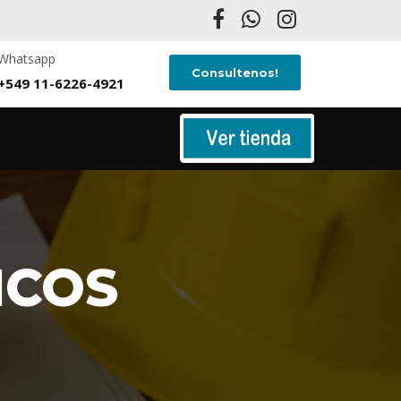
Whatsapp
Consultenos!
+549 11-6226-4921
ICOS