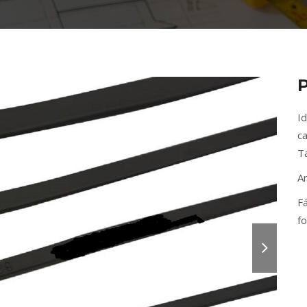
Id
ca
T
A
Fá
f