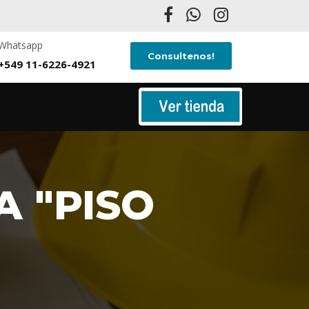
Whatsapp
Consultenos!
+549 11-6226-4921
 "PISO