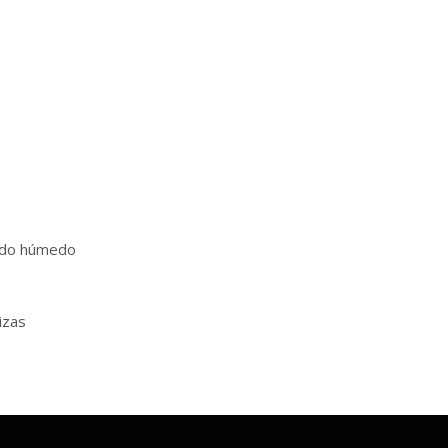
jado húmedo
izas